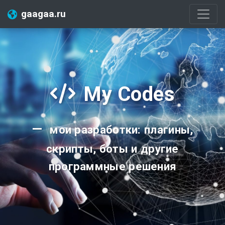
gaagaa.ru
My Codes
мои разработки: плагины,
скрипты, боты и другие
программные решения